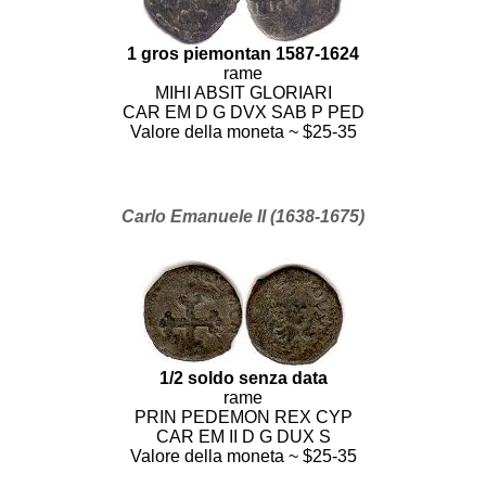
1 gros piemontan 1587-1624
rame
MIHI ABSIT GLORIARI
CAR EM D G DVX SAB P PED
Valore della moneta ~ $25-35
Carlo Emanuele II (1638-1675)
1/2 soldo senza data
rame
PRIN PEDEMON REX CYP
CAR EM II D G DUX S
Valore della moneta ~ $25-35