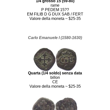
1/4 grosso 15 (59-80)
rame
P PEDEM 15??
EM FILIB D G DUX SAB / FERT
Valore della moneta ~ $25-35
Carlo Emanuele I (1580-1630)
Quarta (1/4 soldo) senza data
billon
CE
Valore della moneta ~ $25-35