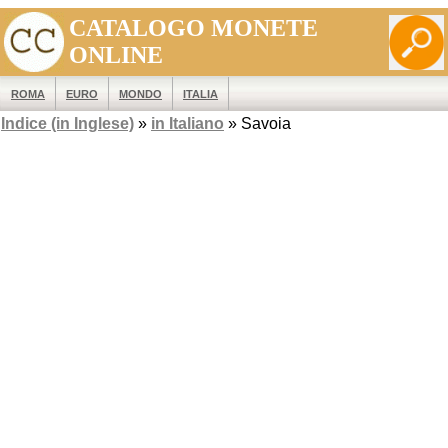
CATALOGO MONETE
ONLINE
ROMA
EURO
MONDO
ITALIA
Indice (in Inglese)
»
in Italiano
» Savoia